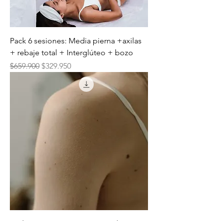
Pack 6 sesiones: Media pierna +axilas
+ rebaje total + Interglúteo + bozo
Precio
Precio de oferta
$659.900
$329.950