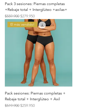
Pack 3 sesiones: Piernas completas
+Rebaje total + Interglúteo +axilas+
Precio
Precio de oferta
$559.900
$279.950
El más vendido!
Pack sesiones: Piernas completas +
Rebaje total + Interglúteo + Axil
Precio
Precio de oferta
$519.900
$259.950