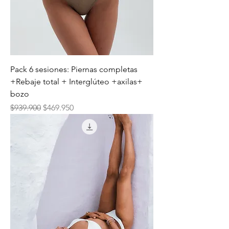
Pack 6 sesiones: Piernas completas
+Rebaje total + Interglúteo +axilas+
bozo
Precio
Precio de oferta
$939.900
$469.950