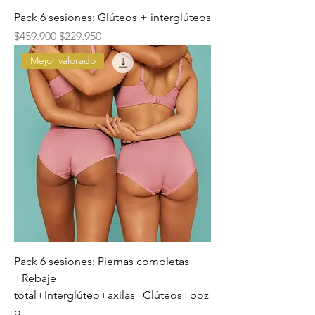
Pack 6 sesiones: Glúteos + interglúteos
Precio
Precio de oferta
$459.900
$229.950
Mejor valorado
Pack 6 sesiones: Piernas completas
+Rebaje
total+Interglúteo+axilas+Glúteos+boz
o