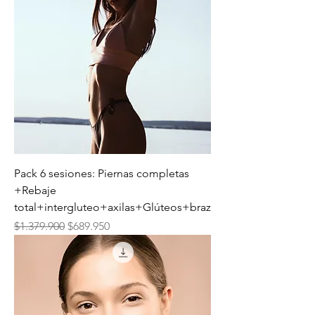
Pack 6 sesiones: Piernas completas
+Rebaje
total+intergluteo+axilas+Glúteos+braz
Precio
Precio de oferta
$1.379.900
$689.950