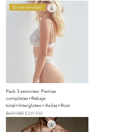
El más vendido!
Pack 3 sesiones: Piernas
completas+Rebaje
total+Interglúteo+Axilas+Rost
Precio
Precio de oferta
$679.900
$339.950