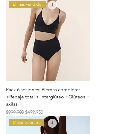
El más vendido!
Pack 6 sesiones: Piernas completas
+Rebaje total + Interglúteo +Glúteos +
axilas
Precio
Precio de oferta
$999.900
$499.950
Mejor valorado