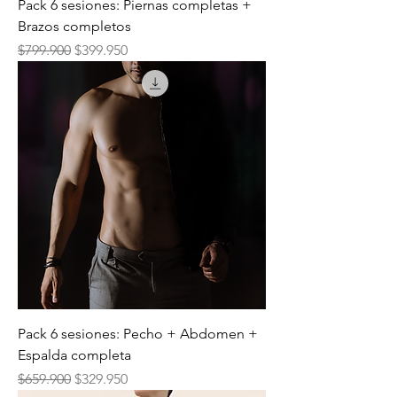
Pack 6 sesiones: Piernas completas +
Brazos completos
Precio
Precio de oferta
$799.900
$399.950
Pack 6 sesiones: Pecho + Abdomen +
Espalda completa
Precio
Precio de oferta
$659.900
$329.950