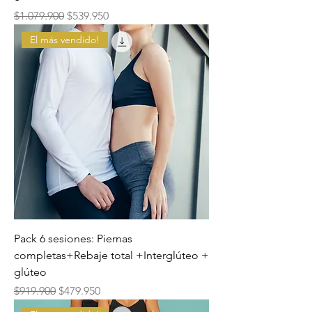
Precio
Precio de oferta
$1.079.900
$539.950
El más vendido!
Pack 6 sesiones: Piernas
completas+Rebaje total +Interglúteo +
glúteo
Precio
Precio de oferta
$919.900
$479.950