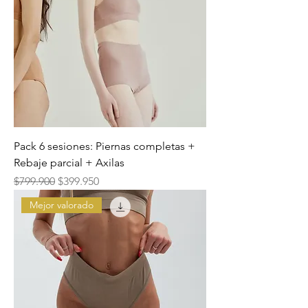
Pack 6 sesiones: Piernas completas +
Rebaje parcial + Axilas
Precio
Precio de oferta
$799.900
$399.950
Mejor valorado