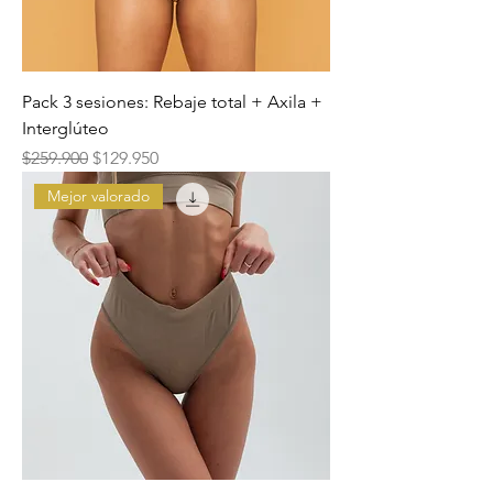
Pack 3 sesiones: Rebaje total + Axila +
Interglúteo
Precio
Precio de oferta
$259.900
$129.950
Mejor valorado