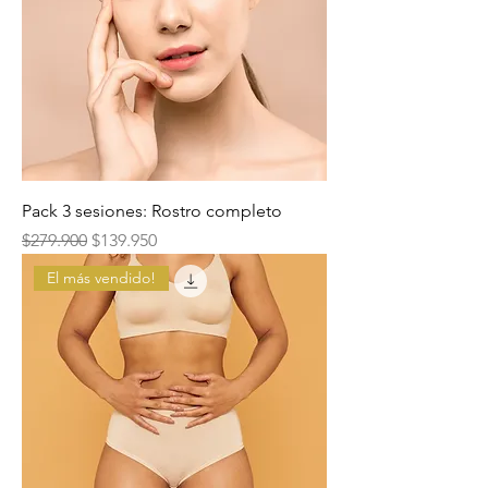
Pack 3 sesiones: Rostro completo
Precio
Precio de oferta
$279.900
$139.950
El más vendido!