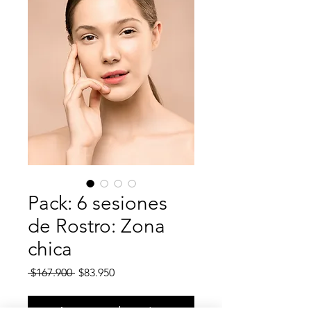
Pack: 6 sesiones
de Rostro: Zona
chica
Precio
Precio
 $167.900 
$83.950
de
oferta