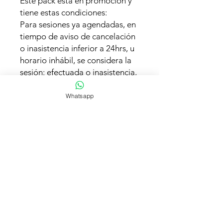
Este pack está en promoción y
tiene estas condiciones:
Para sesiones ya agendadas, en
tiempo de aviso de cancelación
o inasistencia inferior a 24hrs, u
horario inhábil, se considera la
sesión: efectuada o inasistencia,
SIN Excepciones, independiente
de la causa; urgencias, motivos
Whatsapp
familiares, personales o
laborales.(Una inasistencia
corresponde a un aviso inferior
a 24hrs a la sesión o no asistir a
la sesión). En caso que avises
reasignación de hora inferior a
24hrs a la sesión agendada,
puedes recuperar 1 vez la
sesión, con abono $10.000.-
cada sesión. Las horas son