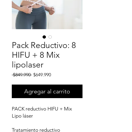
Pack Reductivo: 8
HIFU + 8 Mix
lipolaser
Precio
Precio
 $849.990 
$649.990
de
oferta
Agregar al carrito
PACK reductivo HIFU + Mix
Lipo láser
Tratamiento reductivo