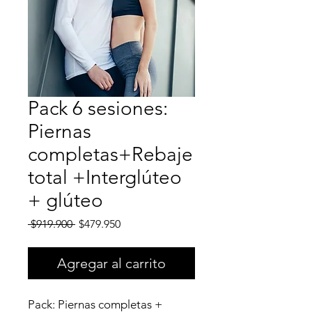
Pack 6 sesiones:
Piernas
completas+Rebaje
total +Interglúteo
+ glúteo
Precio
Precio
 $919.900 
$479.950
de
oferta
Agregar al carrito
Pack: Piernas completas +