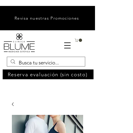
Revisa nuestras Promociones
Reserva evaluación (sin costo)