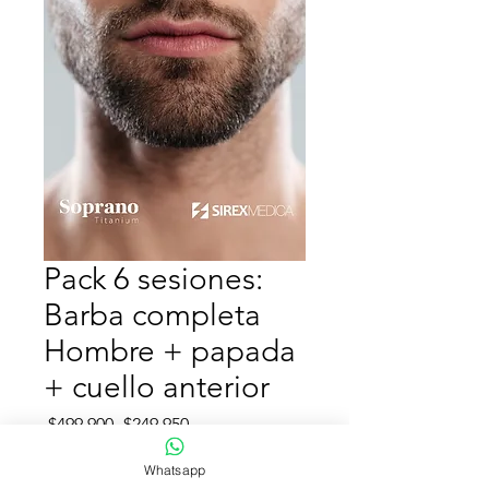
Pack 6 sesiones:
Barba completa
Hombre + papada
+ cuello anterior
Precio
Precio
 $499.900 
$249.950
de
oferta
Whatsapp
Agregar al carrito