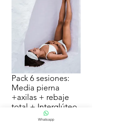
Pack 6 sesiones:
Media pierna
+axilas + rebaje
total + Interglúteo
+ bozo
Whatsapp
Precio
Precio
 $659.900 
$329.950