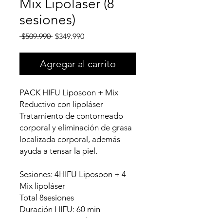
Mix Lipolaser (8
sesiones)
Precio
Precio
 $509.990 
$349.990
de
oferta
Agregar al carrito
PACK HIFU Liposoon + Mix
Reductivo con lipoláser
Tratamiento de contorneado
corporal y eliminación de grasa
localizada corporal, además
ayuda a tensar la piel.
Sesiones: 4HIFU Liposoon + 4
Mix lipoláser
Total 8sesiones
Duración HIFU: 60 min