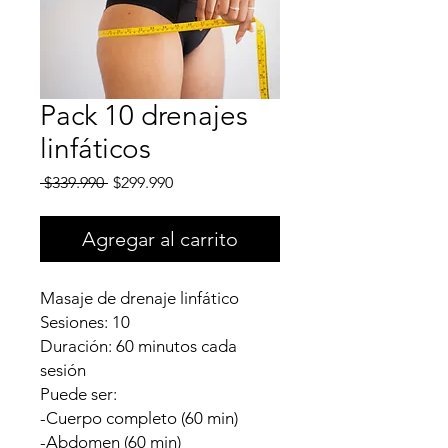
Pack 10 drenajes
linfáticos
Precio
Precio
 $339.990 
$299.990
de
oferta
Agregar al carrito
Masaje de drenaje linfático
Sesiones: 10
Duración: 60 minutos cada
sesión
Puede ser:
-Cuerpo completo (60 min)
-Abdomen (60 min)