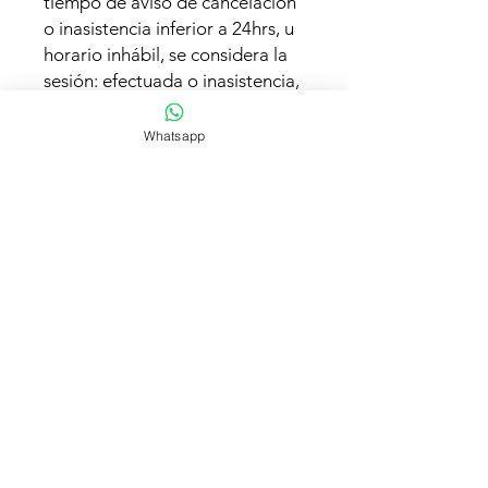
tiempo de aviso de cancelación
o inasistencia inferior a 24hrs, u
horario inhábil, se considera la
sesión: efectuada o inasistencia,
SIN Excepciones, independiente
de la causa; urgencias, motivos
Whatsapp
familiares, personales o
laborales.(Una inasistencia
corresponde a un aviso inferior
a 24hrs a la sesión o no asistir a
la sesión). En caso que avises
reasignación de hora inferior a
24hrs a la sesión agendada,
puedes recuperar 1 vez la
sesión, con abono $10.000.-
cada sesión. Las horas son
confirmadas automáticamente a
las 24hrs. (Si no avisas que no
asistirás y no llegas, esa sesión