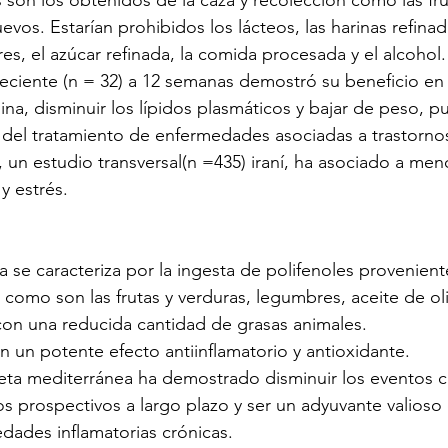
 son los obtenidos de la caza y recolección como las fru
vos. Estarían prohibidos los lácteos, las harinas refinada
res, el azúcar refinada, la comida procesada y el alcohol
 reciente (n = 32) a 12 semanas demostró su beneficio en 
ulina, disminuir los lípidos plasmáticos y bajar de peso, 
 del tratamiento de enfermedades asociadas a trastorno
un estudio transversal(n =435) iraní, ha asociado a meno
y estrés.
a se caracteriza por la ingesta de polifenoles provenient
 como son las frutas y verduras, legumbres, aceite de oli
con una reducida cantidad de grasas animales.
n un potente efecto antiinflamatorio y antioxidante.
ieta mediterránea ha demostrado disminuir los eventos c
os prospectivos a largo plazo y ser un adyuvante valioso
dades inflamatorias crónicas.