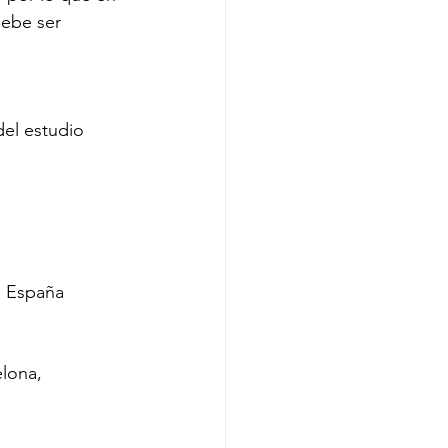
debe ser 
el estudio 
a, España
elona,