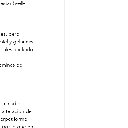
star (well- 
nes, pero 
el y gelatinas.
nales, incluido 
aminas del 
erminados 
 alteración de 
herpetiforme
 por lo que en 