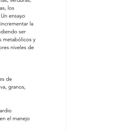
tas, verduras, 
s, los 
. Un ensayo 
incrementar la 
pudiendo ser 
s metabólicos y 
res niveles de 
es de 
va, granos, 
ardio 
 en el manejo 