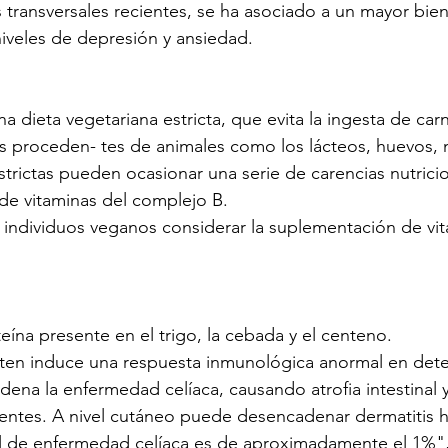
transversales recientes, se ha asociado a un mayor biene
iveles de depresión y ansiedad.
a dieta vegetariana estricta, que evita la ingesta de car
 proceden- tes de animales como los lácteos, huevos, mi
trictas pueden ocasionar una serie de carencias nutricio
y de vitaminas del complejo B.
individuos veganos considerar la suplementación de vit
eína presente en el trigo, la cebada y el centeno.
luten induce una respuesta inmunológica anormal en det
dena la enfermedad celíaca, causando atrofia intestinal y
ientes. A nivel cutáneo puede desencadenar dermatitis 
al de enfermedad celíaca es de aproximadamente el 1%",