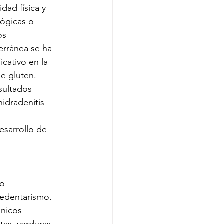
dad física y 
ógicas o 
os 
erránea se ha 
cativo en la 
de gluten.
sultados 
hidradenitis 
esarrollo de 
o 
sedentarismo.
únicos 